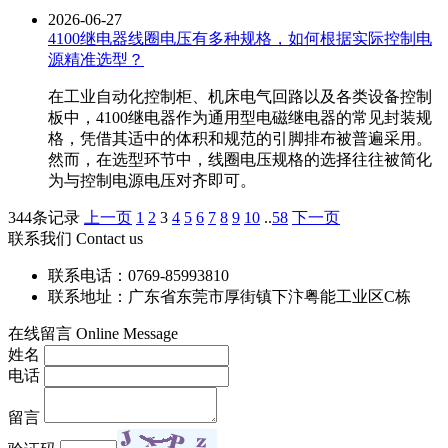
2026-06-27
4100继电器线圈电压有多种规格，如何根据实际控制电
源精准选型？
在工业自动化控制柜、机床电气回路以及各类设备控制
板中，4100继电器作为通用型电磁继电器的常见封装规
格，凭借其适中的体积和规范的引脚排布被普遍采用。
然而，在选型环节中，线圈电压规格的选择往往被简化
为与控制电源电压对齐即可。
344条记录
上一页
1
2
3
4
5
6
7
8
9
10
..
58
下一页
联系我们 Contact us
联系电话：0769-85993810
联系地址：广东省东莞市厚街镇下汴粤能工业区C栋
在线留言 Online Message
姓名
电话
留言