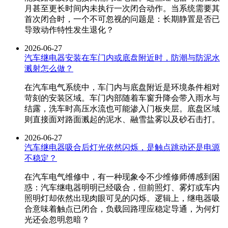
月甚至更长时间内未执行一次闭合动作。当系统需要其
首次闭合时，一个不可忽视的问题是：长期静置是否已
导致动作特性发生退化？
2026-06-27
汽车继电器安装在车门内或底盘附近时，防潮与防泥水
溅射怎么做？
在汽车电气系统中，车门内与底盘附近是环境条件相对
苛刻的安装区域。车门内部随着车窗升降会带入雨水与
结露，洗车时高压水流也可能渗入门板夹层。底盘区域
则直接面对路面溅起的泥水、融雪盐雾以及砂石击打。
2026-06-27
汽车继电器吸合后灯光依然闪烁，是触点跳动还是电源
不稳定？
在汽车电气维修中，有一种现象令不少维修师傅感到困
惑：汽车继电器明明已经吸合，但前照灯、雾灯或车内
照明灯却依然出现肉眼可见的闪烁。逻辑上，继电器吸
合意味着触点已闭合，负载回路理应稳定导通，为何灯
光还会忽明忽暗？